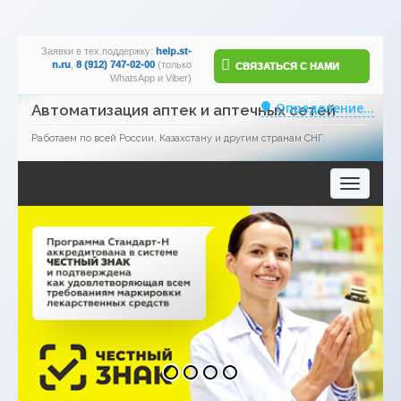
Заявки в тех.поддержку:
help.st-
n.ru
,
8 (912) 747-02-00
(только
СВЯЗАТЬСЯ С НАМИ
WhatsApp и Viber)
Определение...
Автоматизация аптек и аптечных сетей
Работаем по всей России, Казахстану и другим странам СНГ.
Toggle
navigatio